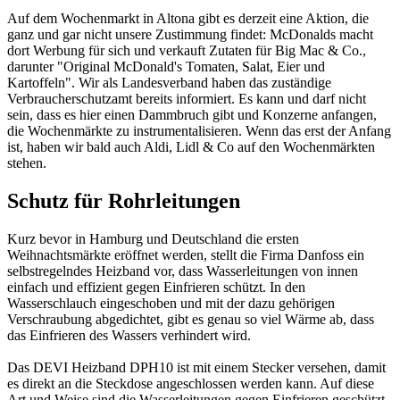
Auf dem Wochenmarkt in Altona gibt es derzeit eine Aktion, die
ganz und gar nicht unsere Zustimmung findet: McDonalds macht
dort Werbung für sich und verkauft Zutaten für Big Mac & Co.,
darunter "Original McDonald's Tomaten, Salat, Eier und
Kartoffeln". Wir als Landesverband haben das zuständige
Verbraucherschutzamt bereits informiert. Es kann und darf nicht
sein, dass es hier einen Dammbruch gibt und Konzerne anfangen,
die Wochenmärkte zu instrumentalisieren. Wenn das erst der Anfang
ist, haben wir bald auch Aldi, Lidl & Co auf den Wochenmärkten
stehen.
Schutz für Rohrleitungen
Kurz bevor in Hamburg und Deutschland die ersten
Weihnachtsmärkte eröffnet werden, stellt die Firma Danfoss ein
selbstregelndes Heizband vor, dass Wasserleitungen von innen
einfach und effizient gegen Einfrieren schützt. In den
Wasserschlauch eingeschoben und mit der dazu gehörigen
Verschraubung abgedichtet, gibt es genau so viel Wärme ab, dass
das Einfrieren des Wassers verhindert wird.
Das DEVI Heizband DPH10 ist mit einem Stecker versehen, damit
es direkt an die Steckdose angeschlossen werden kann. Auf diese
Art und Weise sind die Wasserleitungen gegen Einfrieren geschützt,