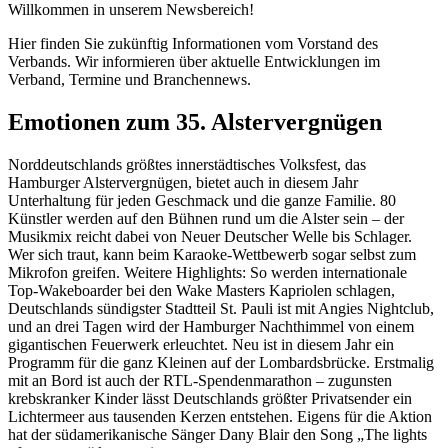
Willkommen in unserem Newsbereich!
Hier finden Sie zukünftig Informationen vom Vorstand des
Verbands. Wir informieren über aktuelle Entwicklungen im
Verband, Termine und Branchennews.
Emotionen zum 35. Alstervergnügen
Norddeutschlands größtes innerstädtisches Volksfest, das
Hamburger Alstervergnügen, bietet auch in diesem Jahr
Unterhaltung für jeden Geschmack und die ganze Familie. 80
Künstler werden auf den Bühnen rund um die Alster sein – der
Musikmix reicht dabei von Neuer Deutscher Welle bis Schlager.
Wer sich traut, kann beim Karaoke-Wettbewerb sogar selbst zum
Mikrofon greifen. Weitere Highlights: So werden internationale
Top-Wakeboarder bei den Wake Masters Kapriolen schlagen,
Deutschlands sündigster Stadtteil St. Pauli ist mit Angies Nightclub,
und an drei Tagen wird der Hamburger Nachthimmel von einem
gigantischen Feuerwerk erleuchtet. Neu ist in diesem Jahr ein
Programm für die ganz Kleinen auf der Lombardsbrücke. Erstmalig
mit an Bord ist auch der RTL-Spendenmarathon – zugunsten
krebskranker Kinder lässt Deutschlands größter Privatsender ein
Lichtermeer aus tausenden Kerzen entstehen. Eigens für die Aktion
hat der südamerikanische Sänger Dany Blair den Song „The lights