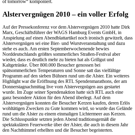
of tomorrow“ komponiert.
Alstervergnügen 2010 – ein voller Erfolg
Auf der Pressekonferenz vor dem Alstervergnügen 2010 hatte Dirk
Marx, Geschäftsführer der WAGS Hamburg Events GmbH, in
Anspielung auf einen Abendblattartikel noch ironisch gewitzelt, dass
Alstervergnügen sei eine Bier- und Wurstveranstaltung und dazu
stehe es auch. Am ersten Septemberwochenende bewies
Norddeutschlands größtes sommerliches Straßen-Festival aber
wieder, dass es deutlich mehr zu bieten hat als Grillgut und
Kaltgetränke. Über 800.000 Besucher genossen bei
spätsommerlichen Temperaturen und Sonne satt das vielfältige
Programm auf den sieben Bühnen rund um die Alster. Ein weiteres
Highlight war die Eröffnung des RTL Spendenmarathons, der am
Donnerstagnachmittag live vom Alstervergnügen aus gestartet
wurde. Im Zuge seiner Spendenaktion hatte sich RTL auch eine
ganz besondere Aktion für den Abend überlegt. Auf dem
Alstervergnügen konnten die Besucher Kerzen kaufen, deren Erlös
wohltätigen Zwecken zu Gute kommen wird, so wurde das Gelände
rund um die Alster zu einem einmaligen Lichtermeer aus Kerzen.
Die Schlusspunkte setzten jeden Abend traditionsgemäß die
spektakulären Feuerwerke über der Alster, die auch in diesem Jahr
den Nachthimmel erhellten und die Besucher begeisterten.