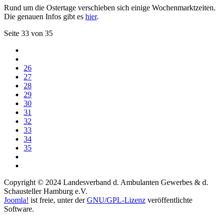
Rund um die Ostertage verschieben sich einige Wochenmarktzeiten.
Die genauen Infos gibt es
hier
.
Seite 33 von 35
26
27
28
29
30
31
32
33
34
35
Copyright © 2024 Landesverband d. Ambulanten Gewerbes & d.
Schausteller Hamburg e.V.
Joomla!
ist freie, unter der
GNU/GPL-Lizenz
veröffentlichte
Software.