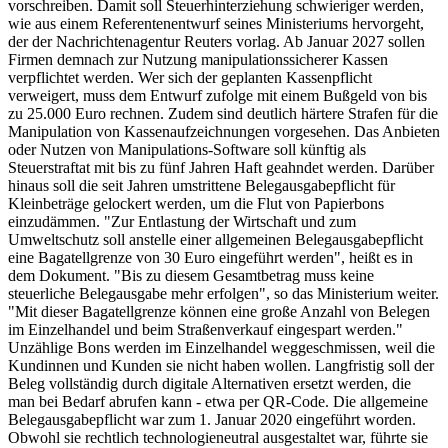
vorschreiben. Damit soll Steuerhinterziehung schwieriger werden,
wie aus einem Referentenentwurf seines Ministeriums hervorgeht,
der der Nachrichtenagentur Reuters vorlag. Ab Januar 2027 sollen
Firmen demnach zur Nutzung manipulationssicherer Kassen
verpflichtet werden. Wer sich der geplanten Kassenpflicht
verweigert, muss dem Entwurf zufolge mit einem Bußgeld von bis
zu 25.000 Euro rechnen. Zudem sind deutlich härtere Strafen für die
Manipulation von Kassenaufzeichnungen vorgesehen. Das Anbieten
oder Nutzen von Manipulations-Software soll künftig als
Steuerstraftat mit bis zu fünf Jahren Haft geahndet werden.
Darüber
hinaus soll die seit Jahren umstrittene Belegausgabepflicht für
Kleinbeträge gelockert werden, um die Flut von Papierbons
einzudämmen. "Zur Entlastung der Wirtschaft und zum
Umweltschutz soll anstelle einer allgemeinen Belegausgabepflicht
eine Bagatellgrenze von 30 Euro eingeführt werden", heißt es in
dem Dokument. "Bis zu diesem Gesamtbetrag muss keine
steuerliche Belegausgabe mehr erfolgen", so das Ministerium weiter.
"Mit dieser Bagatellgrenze können eine große Anzahl von Belegen
im Einzelhandel und beim Straßenverkauf eingespart werden."
Unzählige Bons werden im Einzelhandel weggeschmissen, weil die
Kundinnen und Kunden sie nicht haben wollen. Langfristig soll der
Beleg vollständig durch digitale Alternativen ersetzt werden, die
man bei Bedarf abrufen kann - etwa per QR-Code. Die allgemeine
Belegausgabepflicht war zum 1. Januar 2020 eingeführt worden.
Obwohl sie rechtlich technologieneutral ausgestaltet war, führte sie