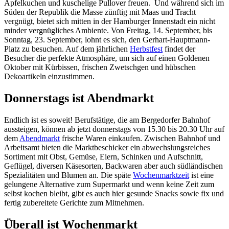
Apfelkuchen und kuschelige Pullover freuen. Und während sich im
Süden der Republik die Masse zünftig mit Maas und Tracht
vergnügt, bietet sich mitten in der Hamburger Innenstadt ein nicht
minder vergnügliches Ambiente. Von Freitag, 14. September, bis
Sonntag, 23. September, lohnt es sich, den Gerhart-Hauptmann-
Platz zu besuchen. Auf dem jährlichen
Herbstfest
findet der
Besucher die perfekte Atmosphäre, um sich auf einen Goldenen
Oktober mit Kürbissen, frischen Zwetschgen und hübschen
Dekoartikeln einzustimmen.
Donnerstags ist Abendmarkt
Endlich ist es soweit! Berufstätige, die am Bergedorfer Bahnhof
aussteigen, können ab jetzt donnerstags von 15.30 bis 20.30 Uhr auf
dem
Abendmarkt
frische Waren einkaufen. Zwischen Bahnhof und
Arbeitsamt bieten die Marktbeschicker ein abwechslungsreiches
Sortiment mit Obst, Gemüse, Eiern, Schinken und Aufschnitt,
Geflügel, diversen Käsesorten, Backwaren aber auch südländischen
Spezialitäten und Blumen an. Die späte
Wochenmarktzeit
ist eine
gelungene Alternative zum Supermarkt und wenn keine Zeit zum
selbst kochen bleibt, gibt es auch hier gesunde Snacks sowie fix und
fertig zubereitete Gerichte zum Mitnehmen.
Überall ist Wochenmarkt