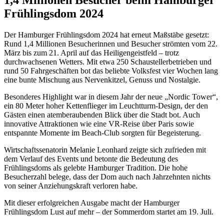
1,4 Millionen Besucher beim Hamburger
Frühlingsdom 2024
Der Hamburger Frühlingsdom 2024 hat erneut Maßstäbe gesetzt:
Rund 1,4 Millionen Besucherinnen und Besucher strömten vom 22.
März bis zum 21. April auf das Heiligengeistfeld – trotz
durchwachsenen Wetters. Mit etwa 250 Schaustellerbetrieben und
rund 50 Fahrgeschäften bot das beliebte Volksfest vier Wochen lang
eine bunte Mischung aus Nervenkitzel, Genuss und Nostalgie.
Besonderes Highlight war in diesem Jahr der neue „Nordic Tower“,
ein 80 Meter hoher Kettenflieger im Leuchtturm-Design, der den
Gästen einen atemberaubenden Blick über die Stadt bot. Auch
innovative Attraktionen wie eine VR-Reise über Paris sowie
entspannte Momente im Beach-Club sorgten für Begeisterung.
Wirtschaftssenatorin Melanie Leonhard zeigte sich zufrieden mit
dem Verlauf des Events und betonte die Bedeutung des
Frühlingsdoms als gelebte Hamburger Tradition. Die hohe
Besucherzahl belege, dass der Dom auch nach Jahrzehnten nichts
von seiner Anziehungskraft verloren habe.
Mit dieser erfolgreichen Ausgabe macht der Hamburger
Frühlingsdom Lust auf mehr – der Sommerdom startet am 19. Juli.